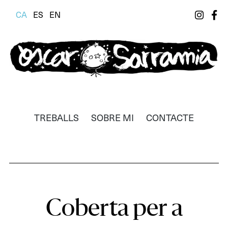
CA
ES
EN
Òscar Sarramia
Il·lustrador, dissenyador i realitzador
TREBALLS
SOBRE MI
CONTACTE
Coberta per a