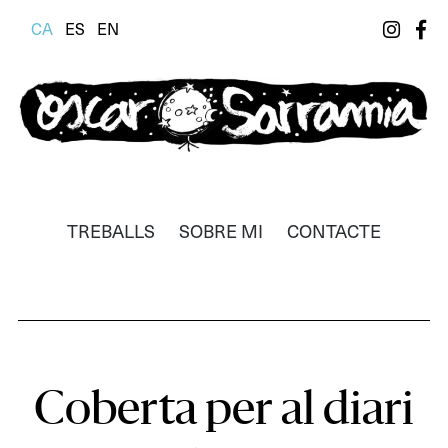
CA
ES
EN
Òscar Sarramia
Il·lustrador, dissenyador i realitzador
TREBALLS
SOBRE MI
CONTACTE
Coberta per al diari