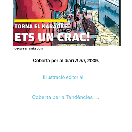
Coberta per al diari
Avui
, 2009.
Il·lustració editorial
Next
Coberta per a Tendències
post:
Navegació
d'entrades