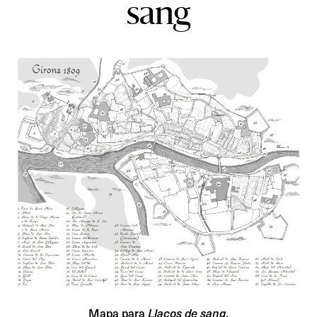
sang
Mapa para
Llaços de sang
.