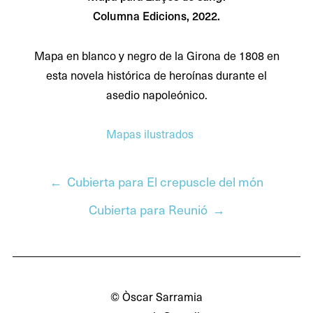
Columna Edicions, 2022.
Mapa en blanco y negro de la Girona de 1808 en
esta novela histórica de heroínas durante el
asedio napoleónico.
Mapas ilustrados
Cubierta para El crepuscle del món
Entrada
anterior:
Cubierta para Reunió
Entrada
Navegación
siguiente:
de
entradas
© Òscar Sarramia