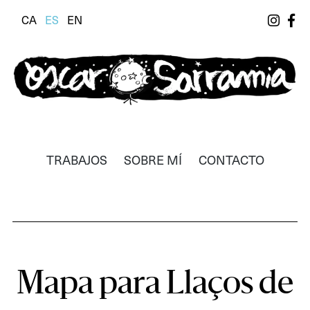
CA
ES
EN
Òscar Sarramia
Il·lustrador, dissenyador i realitzador
TRABAJOS
SOBRE MÍ
CONTACTO
Mapa para Llaços de