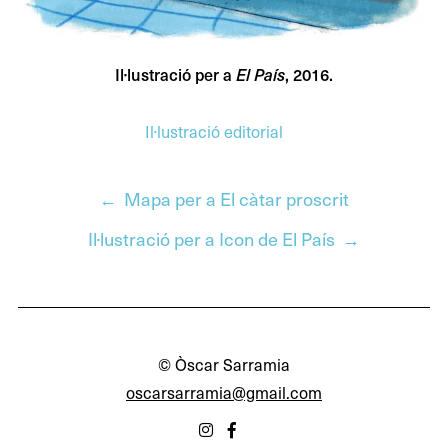
Il·lustració per a
, 2016.
El País
Il·lustració editorial
Previous
Mapa per a El càtar proscrit
post:
Next
Il·lustració per a Icon de El País
Navegació
post:
d'entrades
© Òscar Sarramia
oscarsarramia@gmail.com