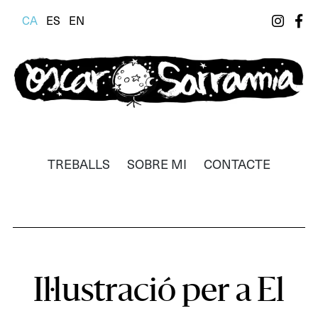
CA
ES
EN
Òscar Sarramia
Il·lustrador, dissenyador i realitzador
TREBALLS
SOBRE MI
CONTACTE
Il·lustració per a El