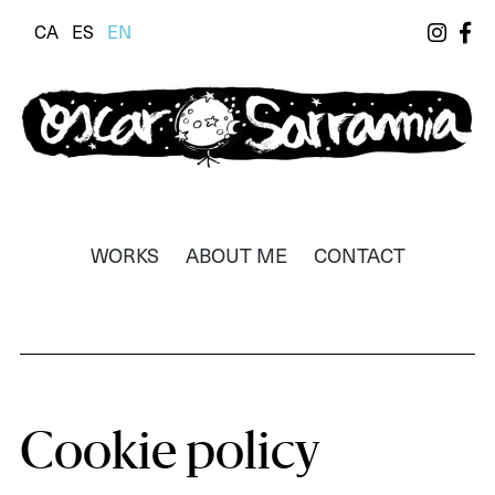
CA
ES
EN
Òscar Sarramia
Il·lustrador, dissenyador i realitzador
WORKS
ABOUT ME
CONTACT
Cookie policy