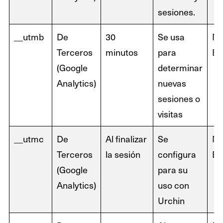
sesiones.
__utmb
De
30
Se usa
N
Terceros
minutos
para
Ex
(Google
determinar
Analytics)
nuevas
sesiones o
visitas
__utmc
De
Al finalizar
Se
N
Terceros
la sesión
configura
Ex
(Google
para su
Analytics)
uso con
Urchin