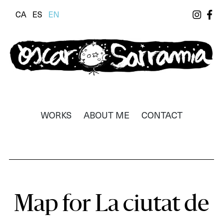
CA
ES
EN
Òscar Sarramia
Il·lustrador, dissenyador i realitzador
WORKS
ABOUT ME
CONTACT
Map for La ciutat de