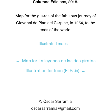
Columna Edicions, 2018.
Map for the guards of the fabulous journey of
Giovanni de Pian del Carpine, in 1254, to the
ends of the world.
Illustrated maps
Previous
Map for La leyenda de las dos piratas
post:
Next
Illustration for Icon (El País)
Post
post:
navigation
© Òscar Sarramia
oscarsarramia@gmail.com